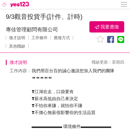
9/3觀音投貨手(計件、計時)
我要應徵
專佳管理顧問有限公司
徵才說明
工作條件
應徵方式
其他職缺
徵才說明
職缺更新：星期四
工作內容：
我們用百分百的誠心邀請您加入我們的團隊
⏪⏪⏪⏪⏪
❣️江湖在走，口袋要有
❣️薪水高低由自己來決定
❣️不怕你來賺，就怕你不賺
❣️不擔心無薪假影響你的生活品質
▬▬▬▬▬▬▬ 環境條件▬▬▬▬▬▬▬