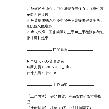
✅ 無經驗免擔心，用心學習有責任心，抗壓性高
❤️歡迎來搶錢
✅ 免費提供機汽車停車場❤️免費提供健身場所，
能賺錢又能瘦身
✅ 專人教導，工作簡單好上手❤️上手後讓你荷包
賺【滿】起來
▬▬▬▬▬▬▬ 時間薪資▬▬▬▬▬▬▬
▶️早班: 07:00-貨量結束
時薪人員⭐️1-8H/220，加班253
計件人員⭐️1件/0.45
▬▬▬▬▬▬▬ 工作須知 ▬▬▬▬▬▬▬
【工作內容】: 碼頭投貨、商品貨物分貨堆疊處
理
【休假制度】: 排休8-9天(一週排休兩天)