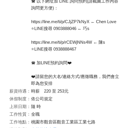
☎️ 以下網址加 LINE 詢問預約(請截圖工作內容
詢問更方便)：
https://line.me/ti/p/CJjZP7kNyX ← Chen Love
⭐️LINE搜尋 0903888046 ← 巧s
https://line.me/ti/p/rCEWjNNs4W ← 陳s
⭐️LINE搜尋 0938888467
☎️ 加LINE預約詢問❤️
❤️請留您的大名/連絡方式/應徵職務，我們會立
即為您安排
薪資待遇：
時薪 220 至 253元
休假制度：
依公司規定
上班日期：
隨 時
工作性質：
全職
工作地點：
桃園市觀音區觀音工業區工業七路