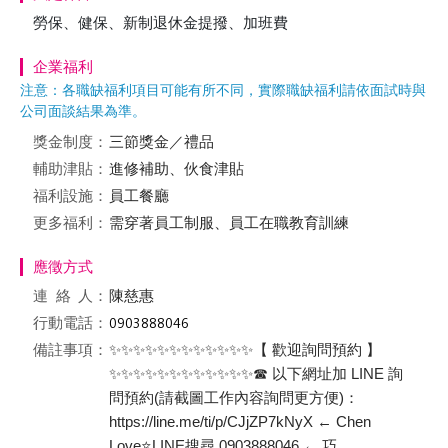
勞保、健保、新制退休金提撥、加班費
企業福利
注意：各職缺福利項目可能有所不同，實際職缺福利請依面試時與
公司面談結果為準。
獎金制度：
三節獎金／禮品
輔助津貼：
進修補助、伙食津貼
福利設施：
員工餐廳
更多福利：
需穿著員工制服、員工在職教育訓練
應徵方式
連絡
人：
陳慈惠
行動電話：
備註事項：
✨✨✨✨✨✨✨✨✨✨✨✨【 歡迎詢問預約 】
✨✨✨✨✨✨✨✨✨✨✨✨☎️ 以下網址加 LINE 詢
問預約(請截圖工作內容詢問更方便)：
https://line.me/ti/p/CJjZP7kNyX ← Chen
Love⭐️LINE搜尋 0903888046 ← 巧