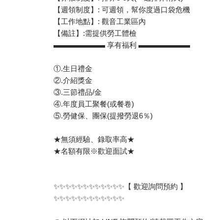
【週領制度】: 可週領，幫你度過口袋危機
【工作地點】: 觀音工業區內
【備註】:需提供勞工體檢
▬▬▬▬▬▬▬ 享有福利 ▬▬▬▬▬▬▬
①.生日禮金
②.介紹獎金
③.三節禮品/金
④.年度員工聚餐(或餐卷)
⑤.勞健保、團保(提撥勞退6％)
★無須經驗、錄取率高★
★名額有限※歡迎面試★
✨✨✨✨✨✨✨✨✨✨✨✨【 歡迎詢問預約 】
✨✨✨✨✨✨✨✨✨✨✨✨