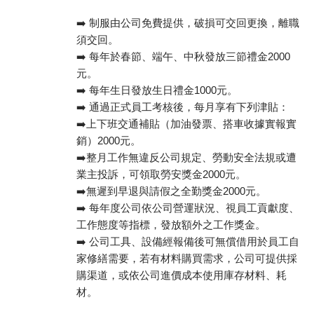
➡️ 制服由公司免費提供，破損可交回更換，離職
須交回。
➡️ 每年於春節、端午、中秋發放三節禮金2000
元。
➡️ 每年生日發放生日禮金1000元。
➡️ 通過正式員工考核後，每月享有下列津貼：
➡️上下班交通補貼（加油發票、搭車收據實報實
銷）2000元。
➡️整月工作無違反公司規定、勞動安全法規或遭
業主投訴，可領取勞安獎金2000元。
➡️無遲到早退與請假之全勤獎金2000元。
➡️ 每年度公司依公司營運狀況、視員工貢獻度、
工作態度等指標，發放額外之工作獎金。
➡️ 公司工具、設備經報備後可無償借用於員工自
家修繕需要，若有材料購買需求，公司可提供採
購渠道，或依公司進價成本使用庫存材料、耗
材。