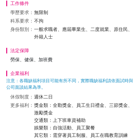
工作條件
學歷要求：
無限制
科系要求：
不拘
身份類別：
一般求職者、應屆畢業生、二度就業、原住民、
外籍人士
法定保障
勞保、健保、加班費
企業福利
注意：各職缺福利項目可能有所不同，實際職缺福利請依面試時與
公司面談結果為準。
休假制度：
週休二日
更多福利：
獎金類：全勤獎金、員工生日禮金、三節獎金、
激勵獎金
交通類：上下班車資補助
娛樂類：自強活動、員工聚餐
其它類：需穿著員工制服、員工在職教育訓練