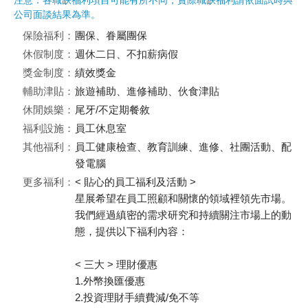
注意：各職缺福利項目可能有所不同，實際職缺福利請依面試時與
公司面談結果為準。
保險福利：
團保、眷屬團保
休假制度：
週休二日、不扣薪病假
獎金制度：
績效獎金
輔助津貼：
旅遊補助、進修補助、伙食津貼
休閒娛樂：
尾牙/不定期餐敘
福利設施：
員工休息室
其他福利：
員工健康檢查、教育訓練、進修、社團活動、配
發電腦
更多福利：
< 貼心的員工福利及活動 >
星展希望在員工照顧和關懷的領域裡領先市場。
我們經過縝密的需求研究和持續關注市場上的動
態，提供以下福利內容：
< 三大 > 理財優惠
1.外幣換匯優惠
2.投資理財手續費減/免不等