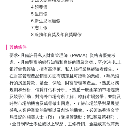
3.10天陪產檢及陪產假
4.領養假
5.生日假
6.新生兒照顧假
7.志工假
8.服務年資獎及年資獎勵假
其他條件
要求• 具備註冊私人財富管理師（PWMA）資格者優先考
慮。• 具備豐富的銀行知識和良好的職業道德，至少5年以上
銀行銷售經驗，擁有高淨值、私人銀行業務經驗者優先。•
在財富管理產品銷售方面有穩定且可證明的業績。• 熟悉銀
行的房屋貸款、基金、保險、財富管理等產品。• 熟悉財務
規劃和分析、信貸評估和分析。• 熟悉一般產業的市場趨勢
及競爭活動，對海外市場有所了解，瞭解市場競爭，並能及
時對市場的機會及威脅做出回應。• 了解市場競爭對星展豐
盛私人客戶業務的影響以及創造的機會。• 必須為香港金管
局登記的相關人士（RI）（受規管活動：第1類及第4類）。
• 全日制學士學位或以上學歷，主修行銷、金融或其他商業