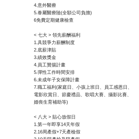
4.意外醫療
5.眷屬醫療險(全額公司負擔)
6免費定期健康檢查
< 七大 > 領先薪酬福利
1.具競爭力薪酬制度
2.底薪津貼
3.績效獎金
4.員工贊揚計畫
5.彈性工作時間安排
6.未成年子女保障計畫
7.職工福利(家庭日、小孩上班日、員工感恩日、
電影欣賞日、節慶禮品、歌唱大賽、攝影比賽、
婚喪生育補助等)
< 八大 > 貼心放假日
1.第一年即享14天年假
2.16周產假+7天產檢假