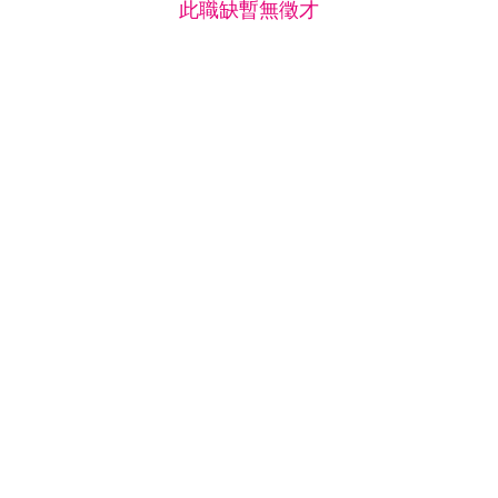
此職缺暫無徵才