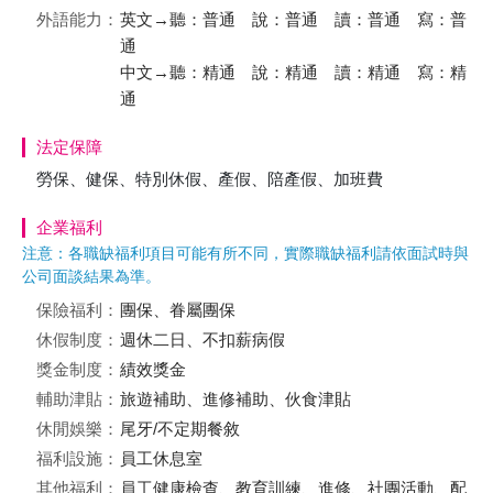
外語能力：
英文→聽：普通 說：普通 讀：普通 寫：普
通
中文→聽：精通 說：精通 讀：精通 寫：精
通
法定保障
勞保、健保、特別休假、產假、陪產假、加班費
企業福利
注意：各職缺福利項目可能有所不同，實際職缺福利請依面試時與
公司面談結果為準。
保險福利：
團保、眷屬團保
休假制度：
週休二日、不扣薪病假
獎金制度：
績效獎金
輔助津貼：
旅遊補助、進修補助、伙食津貼
休閒娛樂：
尾牙/不定期餐敘
福利設施：
員工休息室
其他福利：
員工健康檢查、教育訓練、進修、社團活動、配