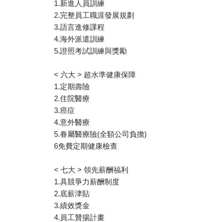
1.新進人員訓練
2.完整員工職涯發展規劃
3.語言進修課程
4.海外派遣訓練
5.證照考試訓練與獎勵
< 六大 > 超水準健康保障
1.定期壽險
2.住院醫療
3.癌症
4.意外醫療
5.眷屬醫療險(全額公司負擔)
6免費定期健康檢查
< 七大 > 領先薪酬福利
1.具競爭力薪酬制度
2.底薪津貼
3.績效獎金
4.員工贊揚計畫