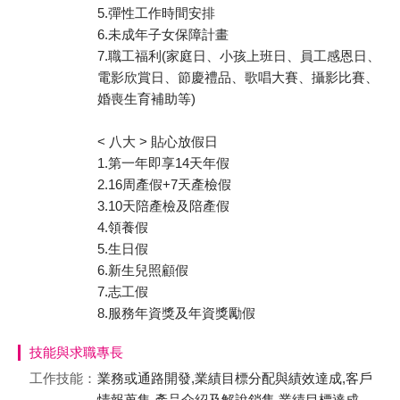
5.彈性工作時間安排
6.未成年子女保障計畫
7.職工福利(家庭日、小孩上班日、員工感恩日、
電影欣賞日、節慶禮品、歌唱大賽、攝影比賽、
婚喪生育補助等)
< 八大 > 貼心放假日
1.第一年即享14天年假
2.16周產假+7天產檢假
3.10天陪產檢及陪產假
4.領養假
5.生日假
6.新生兒照顧假
7.志工假
8.服務年資獎及年資獎勵假
技能與求職專長
工作技能：
業務或通路開發,業績目標分配與績效達成,客戶
情報蒐集,產品介紹及解說銷售,業績目標達成