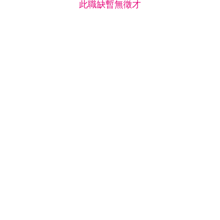
此職缺暫無徵才