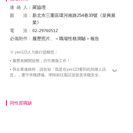
連絡
人：
羅協理
親 洽：
新北市三重區環河南路254巷39號《皇興展
業》
電 洽：
必備附件：
履歷照片、＜職場性格測驗＞報告
※ yes123人力銀行提醒您：
• 履歷表關閉狀態，仍可應徵工作！
• 與企業連絡時，請告知「我是在yes123看到此則徵人訊
息」，遵守求職禮儀、準時前往面試並留意求職安全。
同性質職缺