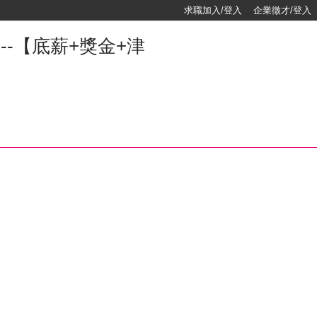
求職加入/登入
企業徵才/登入
--【底薪+獎金+津