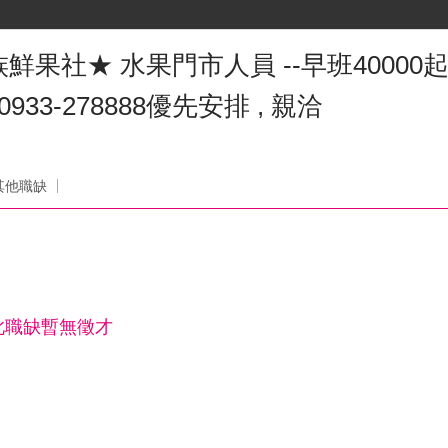
果社★ 水果門市人員 --早班40000起
33-278888優先安排 , 親洽
其他職缺
此職缺暫無徵才