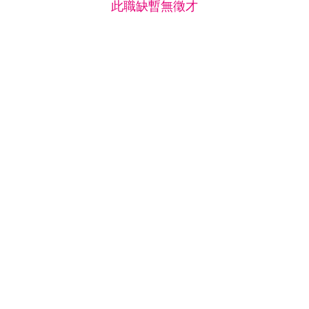
此職缺暫無徵才