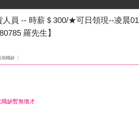
-- 時薪＄300/★可日領現--凌晨01:30-
80785 羅先生】
其他職缺
此職缺暫無徵才