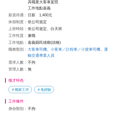
具職業大客車駕照
工作地點嘉義
薪資待遇：
日薪 1,400元
休假制度：
依公司規定
上班時段：
依公司規定、白天班
工作性質：
兼職
工作地點：
嘉義縣民雄鄉(頭橋)
職務類別：
大客車司機
、
小客車／計程車／小貨車司機
、
運
輸交通專業人員
需求人數：
不拘
管理人數：
無
徵才特色
＃獨家工作
＃免經驗
工作條件
身份類別：
不拘