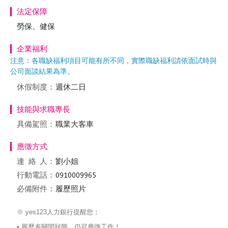
法定保障
勞保、健保
企業福利
注意：各職缺福利項目可能有所不同，實際職缺福利請依面試時與
公司面談結果為準。
休假制度：
週休二日
技能與求職專長
具備駕照：
職業大客車
應徵方式
連絡
人：
劉小姐
行動電話：
必備附件：
履歷照片
※ yes123人力銀行提醒您：
• 履歷表關閉狀態，仍可應徵工作！