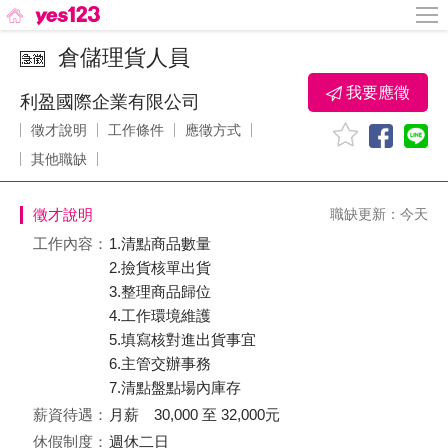
倉儲理貨人員
我要應徵
利盈國際企業有限公司
徵才說明
工作條件
應徵方式
其他職缺
徵才說明
職缺更新：今天
工作內容：
1.清點商品數量
2.撿貨核單出貨
3.整理商品歸位
4.工作環境維護
5.填寫核對進出貨事宜
6.主管交辦事務
7.清點盤點場內庫存
薪資待遇：
月薪 30,000 至 32,000元
休假制度：
週休二日