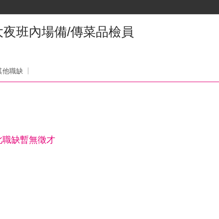
夜班內場備/傳菜品檢員
其他職缺
此職缺暫無徵才