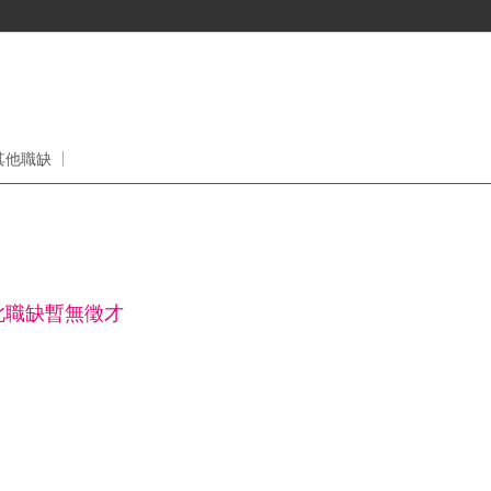
其他職缺
此職缺暫無徵才