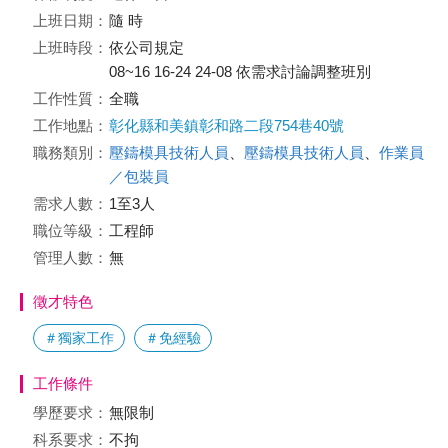
上班日期：
隨 時
上班時段：
依公司規定
08~16 16-24 24-08 依需求討論調整班別
工作性質：
全職
工作地點：
彰化縣和美鎮彰和路二段754巷40號
職務類別：
壓鑄模具技術人員
、
壓鑄模具技術人員
、
作業員
／包裝員
需求人數：
1至3人
職位等級：
工程師
管理人數：
無
徵才特色
＃獨家工作
＃免經驗
工作條件
學歷要求：
無限制
科系要求：
不拘