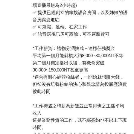
場直播最短為2小時起)
✅ 提供已經創立的家族語音房間，以及姊妹的語
音房讓您進駐
✅ 可兼職、遠端、在家工作
✅ 語音房視訊房可露臉，可不露臉皆可
*工作薪資：禮物分潤抽成＋達標任務獎金
平均第一個月能斜槓大約8,000~30,000NT不等
第二個月穩定播出以後，有機會突破
30,000~150,000NT甚至更高
*適合有耐心經營粉絲者，一開始就想賺大錢，
但卻沒有培養粉絲的決心和觀念請勿投履歷浪費
彼此時間
*工作待遇之時薪為新進並正常排班之主播平均
收入
這是業務性質的工作，既不綁簽約也不綁上下班
時間。