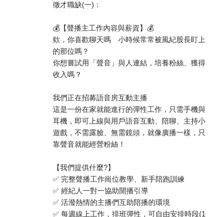
徵才職缺(一)：
💰【聲播主工作內容與薪資】💰
欸，你喜歡聊天嗎 小時候常常被風紀股長盯上
的那位嗎？
你想嘗試用「聲音」與人連結，培養粉絲、獲得
收入嗎？
我們正在招募語音房互動主播
這是一份在家就能進行的彈性工作，只需手機與
耳機，即可上線與用戶語音互動、陪聊、主持小
遊戲，不需露臉、無需鏡頭，就像廣播一樣，只
靠聲音就能經營粉絲！
【我們提供什麼?】
✅ 完整聲播工作崗位教學、新手陪跑訓練
✅ 經紀人一對一協助開播引導
✅ 活潑熱情的主播們互助陪播的環境
✅ 每週線上工作，排班彈性，可自由安排時段(1