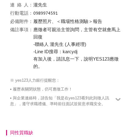
連絡
人：
瀧先生
行動電話：
必備附件：
履歷照片、＜職場性格測驗＞報告
備註事項：
應徵者可親洽主管詢問，主管有空就會馬上
回復
-聯絡人 瀧先生 (人事經理)
-Line ID搜尋：karcydj
有加入後，請訊息一下，說明YES123應徵
的。
※ yes123人力銀行提醒您：
• 履歷表關閉狀態，仍可應徵工作！
• 與企業連絡時，請告知「我是在yes123看到此則徵人訊
息」，遵守求職禮儀、準時前往面試並留意求職安全。
同性質職缺