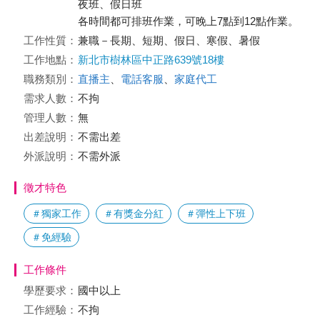
夜班、假日班
各時間都可排班作業，可晚上7點到12點作業。
工作性質：
兼職－長期、短期、假日、寒假、暑假
工作地點：
新北市樹林區中正路639號18樓
職務類別：
直播主
、
電話客服
、
家庭代工
需求人數：
不拘
管理人數：
無
出差說明：
不需出差
外派說明：
不需外派
徵才特色
＃獨家工作
＃有獎金分紅
＃彈性上下班
＃免經驗
工作條件
學歷要求：
國中以上
工作經驗：
不拘