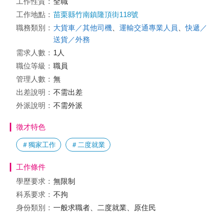
工作性質：
全職
工作地點：
苗栗縣竹南鎮隆頂街118號
職務類別：
大貨車／其他司機
、
運輸交通專業人員
、
快遞／
送貨／外務
需求人數：
1人
職位等級：
職員
管理人數：
無
出差說明：
不需出差
外派說明：
不需外派
徵才特色
＃獨家工作
＃二度就業
工作條件
學歷要求：
無限制
科系要求：
不拘
身份類別：
一般求職者、二度就業、原住民