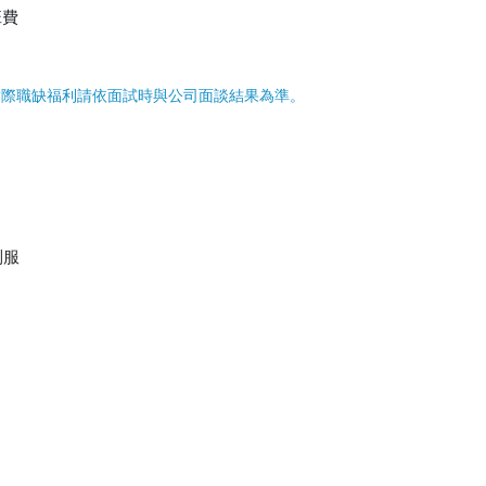
班費
實際職缺福利請依面試時與公司面談結果為準。
制服
。