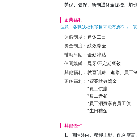
勞保、健保、新制退休金提撥、加
企業福利
注意：各職缺福利項目可能有所不同，
休假制度：
週休二日
獎金制度：
績效獎金
輔助津貼：
全勤津貼
休閒娛樂：
尾牙/不定期餐敘
其他福利：
教育訓練、進修、員工
更多福利：
*營業績效獎金
*員工供膳
*員工聚餐
*員工消費享有員工價
*生日禮金
其他條件
1、個性外向、積極主動、配合度高