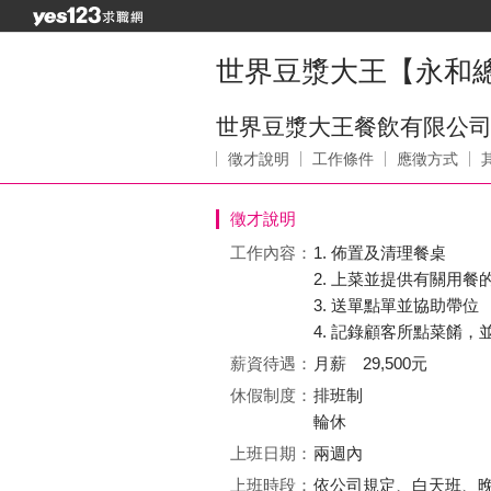
世界豆漿大王【永和總
世界豆漿大王餐飲有限公
徵才說明
工作條件
應徵方式
徵才說明
工作內容：
1. 佈置及清理餐桌
2. 上菜並提供有關用餐
3. 送單點單並協助帶位
4. 記錄顧客所點菜餚
薪資待遇：
月薪 29,500元
休假制度：
排班制
輪休
上班日期：
兩週內
上班時段：
依公司規定、白天班、