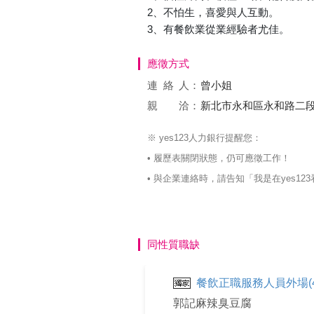
2、不怕生，喜愛與人互動。
3、有餐飲業從業經驗者尤佳。
應徵方式
連絡
人：
曾小姐
親 洽：
新北市永和區永和路二段
※ yes123人力銀行提醒您：
• 履歷表關閉狀態，仍可應徵工作！
• 與企業連絡時，請告知「我是在yes
同性質職缺
餐飲正職服務人員外場(4
郭記麻辣臭豆腐