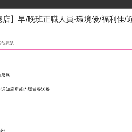
店】早/晚班正職人員-環境優/福利佳/
司
其他職缺
的服務
，並通知廚房或內場做餐送餐
晚班