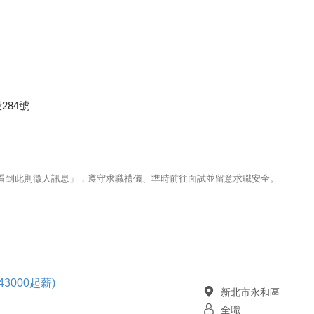
284號
123看到此則徵人訊息」，遵守求職禮儀、準時前往面試並留意求職安全。
3000起薪)
新北市永和區
全職