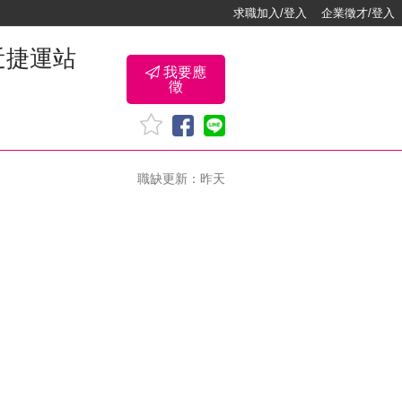
求職加入/登入
企業徵才/登入
近捷運站
我要應
徵
職缺更新：昨天