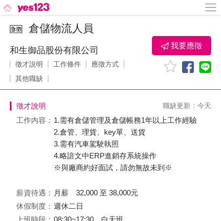
倉儲物流人員
我要應徵
和生御品股份有限公司
徵才說明
工作條件
應徵方式
其他職缺
徵才說明
職缺更新：今天
工作內容：
1.需有倉儲管理及倉儲帳務1年以上工作經驗
2.倉管、理貨、key單、送貨
3.需有汽車駕駛執照
4.略諳文中ERP進銷存系統操作
※與廠商約好面試，請勿無故未到※
薪資待遇：
月薪 32,000 至 38,000元
休假制度：
週休二日
上班時段：
08:30~17:30、白天班