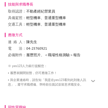
技能與求職專長
取得認證：
不動產經紀營業員
具備駕照：
輕型機車、普通重型機車
交通工具：
輕型機車、普通重型機車
應徵方式
連絡
人：
陳先生
電 洽：
必備附件：
履歷照片、＜職場性格測驗＞報告
※ yes123人力銀行提醒您：
• 履歷表關閉狀態，仍可應徵工作！
• 與企業連絡時，請告知「我是在yes123看到此則徵人訊
息」，遵守求職禮儀、準時前往面試並留意求職安全。
同性質職缺