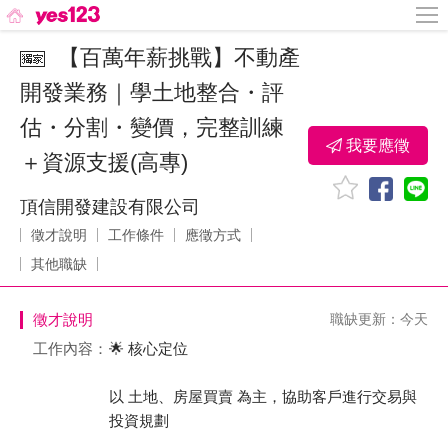
【百萬年薪挑戰】不動產
開發業務｜學土地整合・評
估・分割・變價，完整訓練
我要應徵
＋資源支援(高專)
頂信開發建設有限公司
徵才說明
工作條件
應徵方式
其他職缺
徵才說明
職缺更新：今天
工作內容：
🌟 核心定位
以 土地、房屋買賣 為主，協助客戶進行交易與
投資規劃