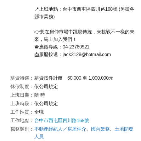
📍上班地點：台中市西屯區四川路168號 (另徵各
縣市業務)
👉想在房仲市場中跳脫傳統，來挑戰不一樣的未
來，馬上加入我們！
☎️應徵專線：04-23760921
📩履歷投遞：jack2128@hotmail.com
薪資待遇：
薪資按件計酬 60,000 至 1,000,000元
休假制度：
依公司規定
上班日期：
隨 時
上班時段：
依公司規定
工作性質：
全職
工作地點：
台中市西屯區四川路168號
職務類別：
不動產經紀人／房屋仲介
、
國內業務
、
土地開發
人員