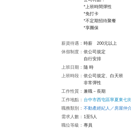
*上班時間彈性
*免打卡
*不定期招待聚餐
*享團保
薪資待遇：
時薪 200元以上
休假制度：
依公司規定
自行安排
上班日期：
隨 時
上班時段：
依公司規定、白天班
非常彈性
工作性質：
兼職－長期
工作地點：
台中市西屯區寧夏東七街
職務類別：
不動產經紀人／房屋仲
需求人數：
1至5人
職位等級：
專員