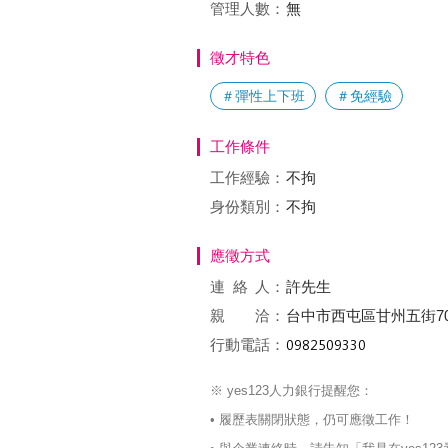
管理人數：
無
徵才特色
＃彈性上下班
＃免經驗
工作條件
工作經驗：
不拘
身份類別：
不拘
應徵方式
連絡
人：
許先生
親 洽：
台中市西屯區甘州五街7
行動電話：
※ yes123人力銀行提醒您：
• 履歷表關閉狀態，仍可應徵工作！