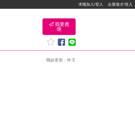
求職加入/登入
企業徵才/登入
我要應
徵
職缺更新：昨天