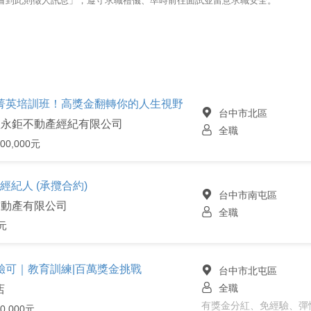
123看到此則徵人訊息」，遵守求職禮儀、準時前往面試並留意求職安全。
菁英培訓班！高獎金翻轉你的人生視野
台中市北區
鑫永鉅不動產經紀有限公司
全職
00,000元
經紀人 (承攬合約)
台中市南屯區
不動產有限公司
全職
元
驗可｜教育訓練|百萬獎金挑戰
台中市北屯區
全職
店
有獎金分紅、免經驗、彈
0,000元