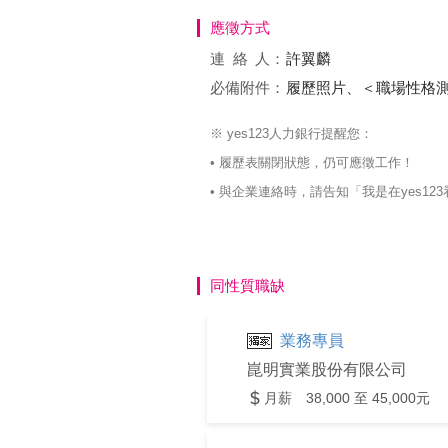
應徵方式
連絡
人：
許翼麟
必備附件：
履歷照片、＜職場性格
※ yes123人力銀行提醒您：
• 履歷表關閉狀態，仍可應徵工作！
• 與企業連絡時，請告知「我是在yes
同性質職缺
業務專員
崑明實業股份有限公司
月薪 38,000 至 45,000元