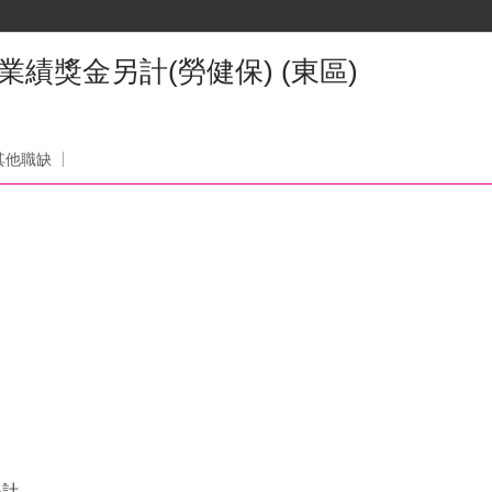
+業績獎金另計(勞健保) (東區)
其他職缺
另計