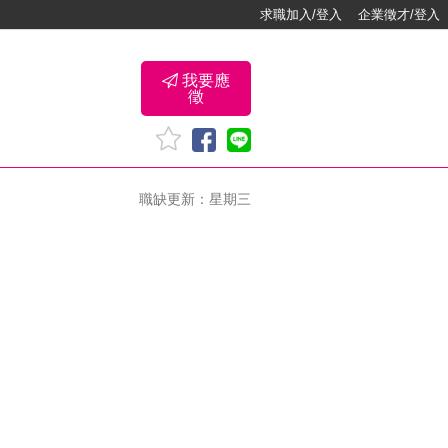
求職加入/登入
企業徵才/登入
我要應
徵
職缺更新：星期三