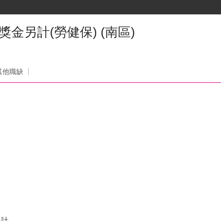
績獎金另計(勞健保) (南區)
其他職缺
另計