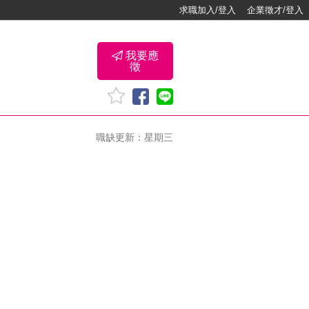
求職加入/登入
企業徵才/登入
我要應
徵
職缺更新：星期三