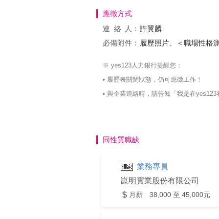
應徵方式
連絡
人：
許翼麟
必備附件：
履歷照片、＜職場性格
※ yes123人力銀行提醒您：
• 履歷表關閉狀態，仍可應徵工作！
• 與企業連絡時，請告知「我是在yes
同性質職缺
業務專員
崑明實業股份有限公司
月薪 38,000 至 45,000元