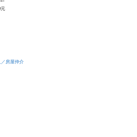
0元
人／房屋仲介