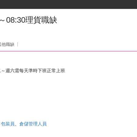
～08:30理貨職缺
其他職缺
二～週六需每天準時下班正常上班
／包裝員
、
倉儲管理人員