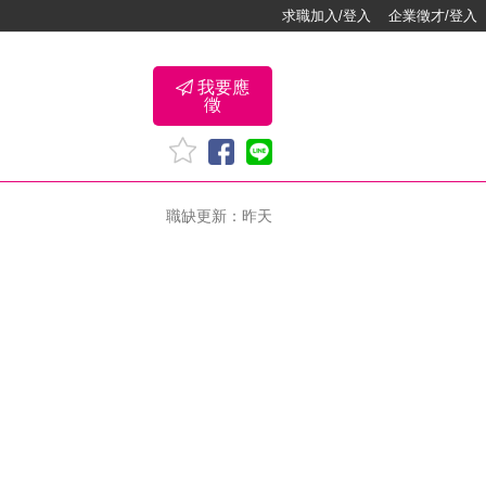
求職加入/登入
企業徵才/登入
我要應
徵
職缺更新：昨天