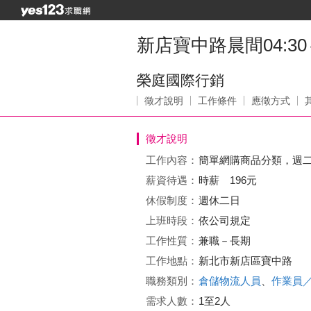
新店寶中路晨間04:30
榮庭國際行銷
徵才說明
工作條件
應徵方式
徵才說明
工作內容：
簡單網購商品分類，週
薪資待遇：
時薪 196元
休假制度：
週休二日
上班時段：
依公司規定
工作性質：
兼職－長期
工作地點：
新北市新店區寶中路
職務類別：
倉儲物流人員
、
作業員
需求人數：
1至2人