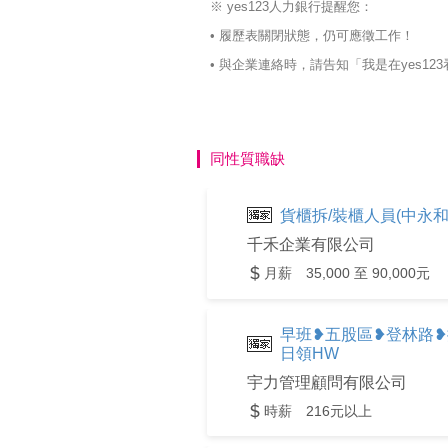
※ yes123人力銀行提醒您：
• 履歷表關閉狀態，仍可應徵工作！
• 與企業連絡時，請告知「我是在yes
同性質職缺
貨櫃拆/裝櫃人員(中永和
千禾企業有限公司
月薪 35,000 至 90,000元
早班❥五股區❥登林路❥
日領HW
宇力管理顧問有限公司
時薪 216元以上