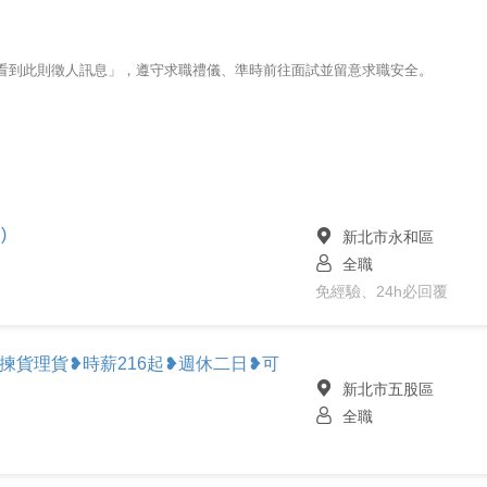
123看到此則徵人訊息」，遵守求職禮儀、準時前往面試並留意求職安全。
)
新北市永和區
全職
免經驗、24h必回覆
揀貨理貨❥時薪216起❥週休二日❥可
新北市五股區
全職