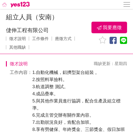
組立人員（安南）
我要應徵
倢伸工程有限公司
徵才說明
工作條件
應徵方式
其他職缺
徵才說明
職缺更新：星期四
工作內容：
1.自動化機械，鋁擠型架台組裝 。
2.按照料單撿料。
3.軌道調整 測試。
4.成品疊車。
5.與其他作業員進行協調，配合生產及組立標
準。
6.完成主管交辦有關作業內容。
7.出勤狀況良好，肯配合加班。
8.享有勞健保、年終獎金、三節獎金、假日加班