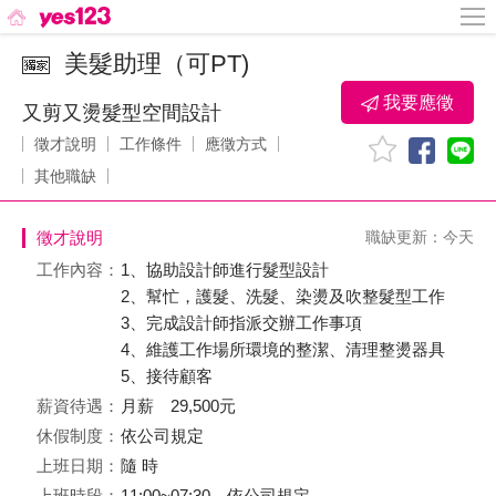
美髮助理（可PT)
我要應徵
又剪又燙髮型空間設計
徵才說明
工作條件
應徵方式
其他職缺
徵才說明
職缺更新：今天
工作內容：
1、協助設計師進行髮型設計
2、幫忙，護髮、洗髮、染燙及吹整髮型工作
3、完成設計師指派交辦工作事項
4、維護工作場所環境的整潔、清理整燙器具
5、接待顧客
薪資待遇：
月薪 29,500元
休假制度：
依公司規定
上班日期：
隨 時
上班時段：
11:00~07:30、依公司規定