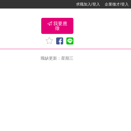
求職加入/登入
企業徵才/登入
我要應
徵
職缺更新：星期三