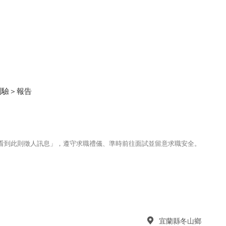
測驗＞報告
123看到此則徵人訊息」，遵守求職禮儀、準時前往面試並留意求職安全。
宜蘭縣冬山鄉