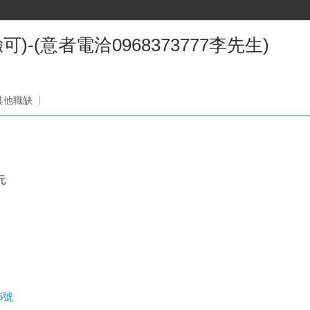
-(意者電洽0968373777李先生)
其他職缺
。
元
5號