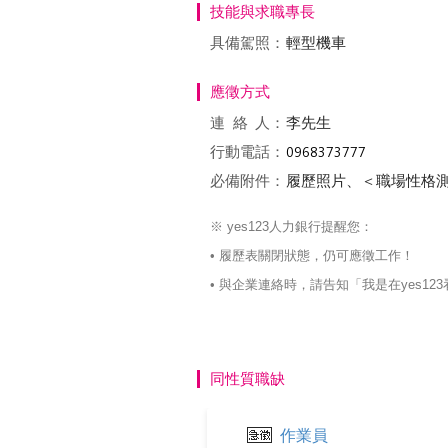
技能與求職專長
具備駕照：
輕型機車
應徵方式
連絡
人：
李先生
行動電話：
必備附件：
履歷照片、＜職場性格
※ yes123人力銀行提醒您：
• 履歷表關閉狀態，仍可應徵工作！
• 與企業連絡時，請告知「我是在yes
同性質職缺
作業員