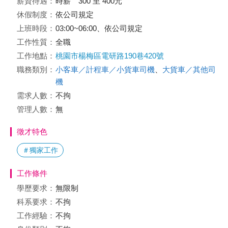
薪資待遇：
時薪 300 至 400元
休假制度：
依公司規定
上班時段：
03:00~06:00、依公司規定
工作性質：
全職
工作地點：
桃園市楊梅區電研路190巷420號
職務類別：
小客車／計程車／小貨車司機
、
大貨車／其他司
機
需求人數：
不拘
管理人數：
無
徵才特色
＃獨家工作
工作條件
學歷要求：
無限制
科系要求：
不拘
工作經驗：
不拘