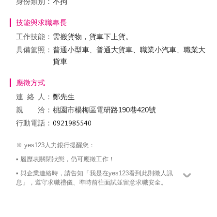
身份類別：
不拘
技能與求職專長
工作技能：
需搬貨物，貨車下上貨。
具備駕照：
普通小型車、普通大貨車、職業小汽車、職業大
貨車
應徵方式
連絡
人：
鄭先生
親 洽：
桃園市楊梅區電研路190巷420號
行動電話：
※ yes123人力銀行提醒您：
• 履歷表關閉狀態，仍可應徵工作！
• 與企業連絡時，請告知「我是在yes123看到此則徵人訊
息」，遵守求職禮儀、準時前往面試並留意求職安全。