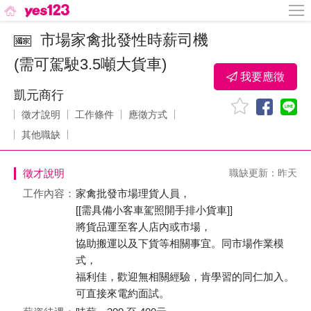
市場家禽批發性時薪司機
(需可駕駛3.5噸大貨車)
我要應徵
凱元商行
徵才說明
工作條件
應徵方式
其他職缺
徵才說明
職缺更新：昨天
工作內容：
家禽批發市場理貨人員，
[[需具備小客車駕照開手排小貨車]]
將貨品運至客人店內或市場，
協助搬運以及下貨等相關事宜。同市場作業模
式，
福利佳，歡迎無相關經驗，肯學習的同仁加入。
可直接來電約面試。