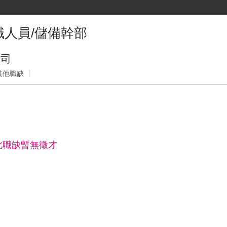
人員/儲備幹部
公司
其他職缺
此職缺暫無徵才