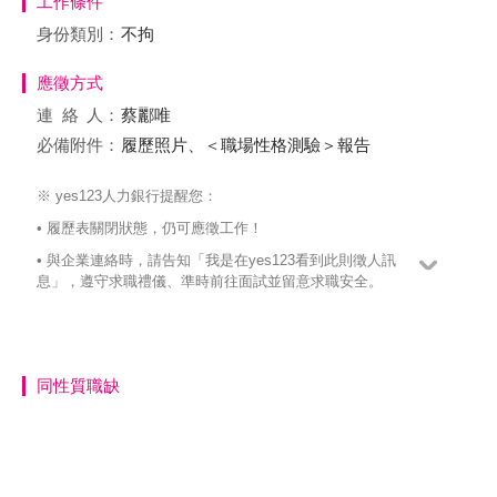
工作條件
身份類別：
不拘
應徵方式
連絡
人：
蔡酈唯
必備附件：
履歷照片、＜職場性格測驗＞報告
※ yes123人力銀行提醒您：
• 履歷表關閉狀態，仍可應徵工作！
• 與企業連絡時，請告知「我是在yes123看到此則徵人訊
息」，遵守求職禮儀、準時前往面試並留意求職安全。
同性質職缺