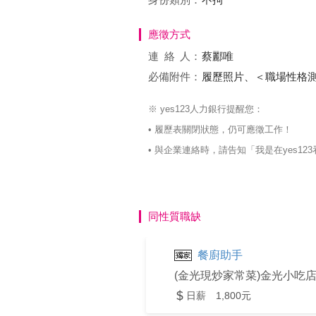
應徵方式
連絡
人：
蔡酈唯
必備附件：
履歷照片、＜職場性格
※ yes123人力銀行提醒您：
• 履歷表關閉狀態，仍可應徵工作！
• 與企業連絡時，請告知「我是在yes
同性質職缺
餐廚助手
(金光現炒家常菜)金光小吃
日薪 1,800元