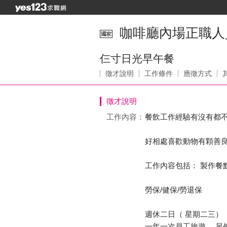
咖啡廳內場正職人
仨寸日光早午餐
徵才說明
工作條件
應徵方式
徵才說明
工作內容：
餐飲工作經驗有沒有都
好相處喜歡動物有顆善
工作內容包括： 製作餐
勞保/健保/勞退保
週休二日（ 星期二三）
一年一次員工旅遊、 另