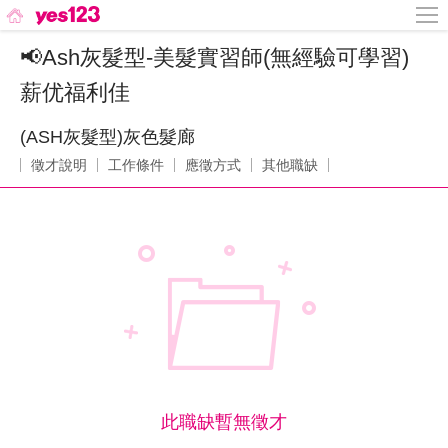
📢Ash灰髮型-美髮實習師(無經驗可學習)
薪优福利佳
(ASH灰髮型)灰色髮廊
徵才說明
工作條件
應徵方式
其他職缺
此職缺暫無徵才