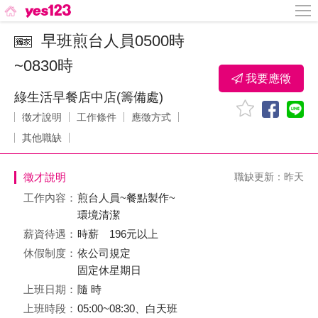
早班煎台人員0500時
~0830時
我要應徵
綠生活早餐店中店(籌備處)
徵才說明
工作條件
應徵方式
其他職缺
徵才說明
職缺更新：昨天
工作內容：
煎台人員~餐點製作~
環境清潔
薪資待遇：
時薪 196元以上
休假制度：
依公司規定
固定休星期日
上班日期：
隨 時
上班時段：
05:00~08:30、白天班