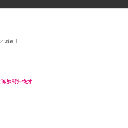
其他職缺
此職缺暫無徵才