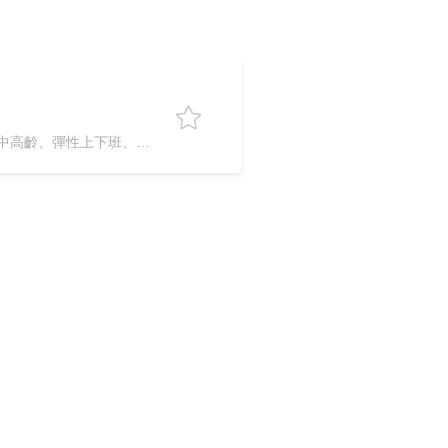
有獎金分紅、二度就業、中高齡、彈性上下班、24h必回覆