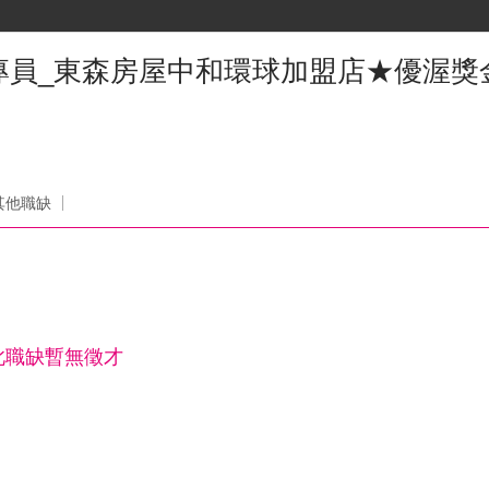
專員_東森房屋中和環球加盟店★優渥獎
其他職缺
此職缺暫無徵才