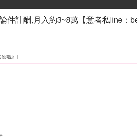
論件計酬,月入約3~8萬【意者私line：bett
》
其他職缺
元