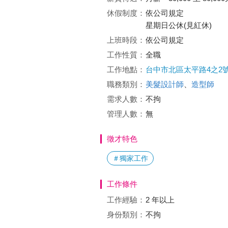
休假制度：
依公司規定
星期日公休(見紅休)
上班時段：
依公司規定
工作性質：
全職
工作地點：
台中市北區太平路4之2號
職務類別：
美髮設計師
、
造型師
需求人數：
不拘
管理人數：
無
徵才特色
＃獨家工作
工作條件
工作經驗：
2 年以上
身份類別：
不拘