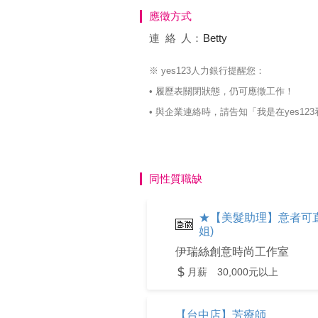
應徵方式
連絡
人：
Betty
※ yes123人力銀行提醒您：
• 履歷表關閉狀態，仍可應徵工作！
• 與企業連絡時，請告知「我是在yes
同性質職缺
★【美髮助理】意者可直接
姐)
伊瑞絲創意時尚工作室
月薪 30,000元以上
【台中店】芳療師