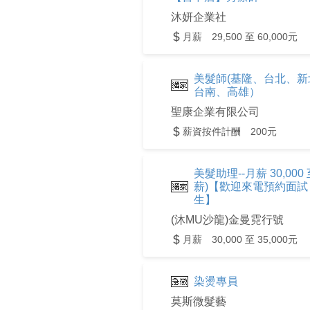
沐妍企業社
月薪 29,500 至 60,000元
美髮師(基隆、台北、
台南、高雄）
聖康企業有限公司
薪資按件計酬 200元
美髮助理--月薪 30,00
薪)【歡迎來電預約面試：04-2
生】
(沐MU沙龍)金曼霓行號
月薪 30,000 至 35,000元
染燙專員
莫斯微髮藝