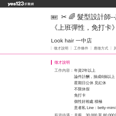
✂ 🌈 髮型設計師--
《上班彈性，免打卡
Look hair 一中店
徵才說明
工作條件
應徵方式
徵才說明
工作內容：
年資2年以上
論件計酬，抽成6抽以上
星期日公休 見紅休
不限休假
免打卡
個性好相處 積極
意者私 Line：betty-mimi
薪資待遇：
月薪 30,000 至 80,000