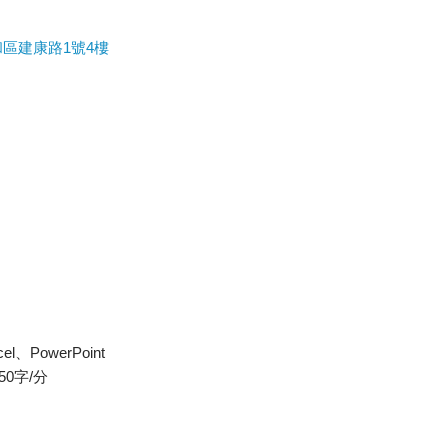
區建康路1號4樓
、PowerPoint
0字/分