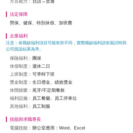
方言能力：
台語→普通
法定保障
勞保、健保、特別休假、加班費
企業福利
注意：各職缺福利項目可能有所不同，實際職缺福利請依面試時與
公司面談結果為準。
保險福利：
團保
休假制度：
週休二日
上班制度：
可準時下班
獎金制度：
生日禮金、績效獎金
休閒娛樂：
尾牙/不定期餐敘
福利設施：
員工餐廳、員工停車位
其他福利：
員工制服
技能與求職專長
電腦技能：
辦公室應用：Word、Excel