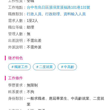
工作性質：
全職
工作地點：
台中市烏日區溪埧里溪福路101巷131號
職務類別：
行政人員
、
行政助理
、
資料輸入人員
需求人數：
1至2人
職位等級：
助理
管理人數：
無
出差說明：
不需出差
外派說明：
不需外派
徵才特色
＃獨家工作
＃二度就業
＃中高齡
工作條件
學歷要求：
無限制
科系要求：
不拘
身份類別：
一般求職者、應屆畢業生、中高齡就業、二度就
業