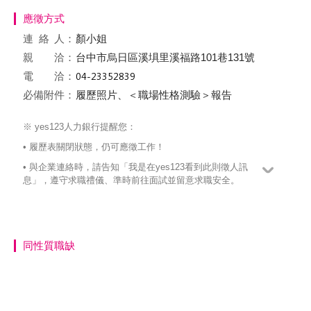
應徵方式
連絡
人：
顏小姐
親 洽：
台中市烏日區溪埧里溪福路101巷131號
電 洽：
必備附件：
履歷照片、＜職場性格測驗＞報告
※ yes123人力銀行提醒您：
• 履歷表關閉狀態，仍可應徵工作！
• 與企業連絡時，請告知「我是在yes123看到此則徵人訊
息」，遵守求職禮儀、準時前往面試並留意求職安全。
同性質職缺