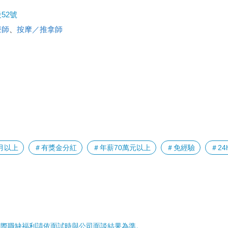
52號
療師
、
按摩／推拿師
月以上
＃有獎金分紅
＃年薪70萬元以上
＃免經驗
＃2
實際職缺福利請依面試時與公司面談結果為準。