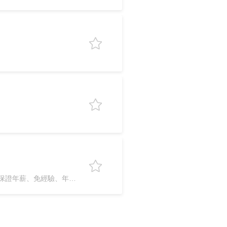
有獎金分紅、年終獎金、保證年薪、免經驗、年薪70萬、彈性上下班、24h必回覆