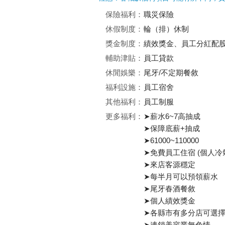
保險福利：
職災保險
休假制度：
輪（排）休制
獎金制度：
績效獎金、員工分紅配
輔助津貼：
員工貸款
休閒娛樂：
尾牙/不定期餐敘
福利設施：
員工宿舍
其他福利：
員工制服
更多福利：
➤薪水6~7高抽成
➤保障底薪+抽成
➤61000~110000
➤免費員工住宿 (個人冷
➤來店客源穩定
➤每半月可以預領薪水
➤尾牙春酒餐敘
➤個人績效獎金
➤各縣市有多分店可選
➤連鎖美容業無色情