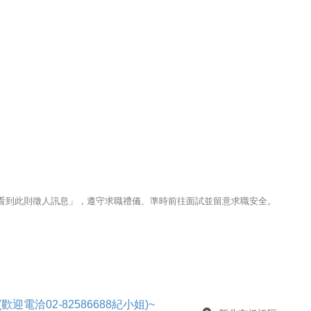
123看到此則徵人訊息」，遵守求職禮儀、準時前往面試並留意求職安全。
迎電洽02-82586688紀小姐)~