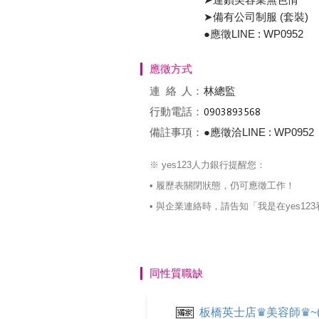
➤備有公司制服 (套裝)
●應徵LINE : WP0952
應徵方式
連絡
人：
林總監
行動電話：
備註事項：
●應徵洽LINE : WP0952
※ yes123人力銀行提醒您：
• 履歷表關閉狀態，仍可應徵工作！
• 與企業連絡時，請告知「我是在yes
同性質職缺
板橋英士店♛美容師♛~(歡