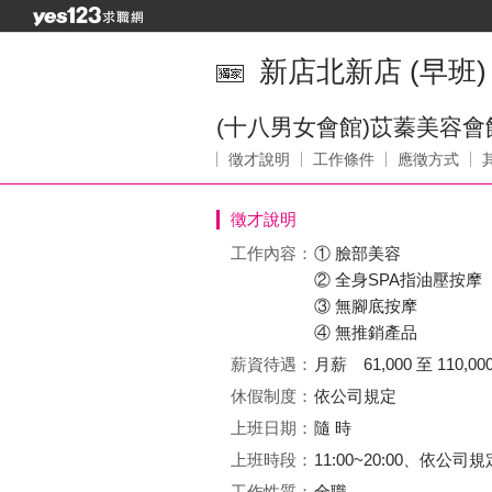
新店北新店 (早班)
(十八男女會館)苡蓁美容會
徵才說明
工作條件
應徵方式
徵才說明
工作內容：
① 臉部美容
② 全身SPA指油壓按摩
③ 無腳底按摩
④ 無推銷產品
薪資待遇：
月薪 61,000 至 110,00
休假制度：
依公司規定
上班日期：
隨 時
上班時段：
11:00~20:00、依
工作性質：
全職