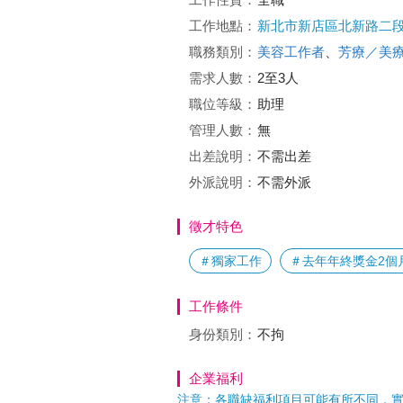
工作地點：
新北市新店區北新路二段
職務類別：
美容工作者
、
芳療／美
需求人數：
2至3人
職位等級：
助理
管理人數：
無
出差說明：
不需出差
外派說明：
不需外派
徵才特色
＃獨家工作
＃去年年終獎金2個
工作條件
身份類別：
不拘
企業福利
注意：各職缺福利項目可能有所不同，