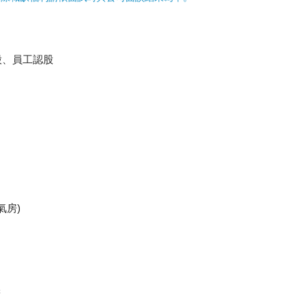
股、員工認股
氣房)
擇