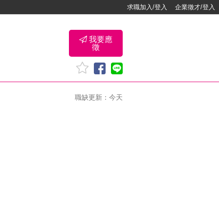
求職加入/登入
企業徵才/登入
我要應
徵
職缺更新：今天