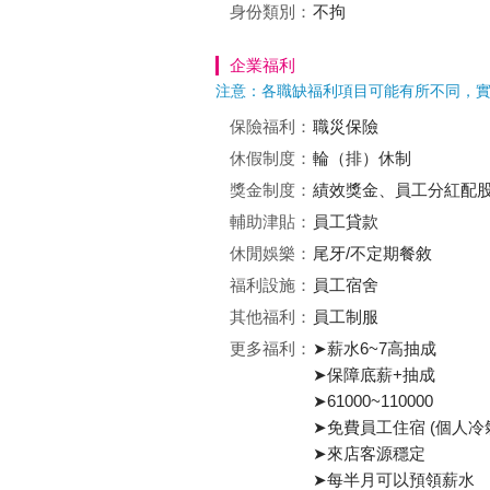
身份類別：
不拘
企業福利
注意：各職缺福利項目可能有所不同，
保險福利：
職災保險
休假制度：
輪（排）休制
獎金制度：
績效獎金、員工分紅配
輔助津貼：
員工貸款
休閒娛樂：
尾牙/不定期餐敘
福利設施：
員工宿舍
其他福利：
員工制服
更多福利：
➤薪水6~7高抽成
➤保障底薪+抽成
➤61000~110000
➤免費員工住宿 (個人冷
➤來店客源穩定
➤每半月可以預領薪水