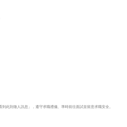
擇
123看到此則徵人訊息」，遵守求職禮儀、準時前往面試並留意求職安全。