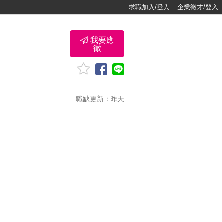
求職加入/登入
企業徵才/登入
我要應
徵
職缺更新：昨天