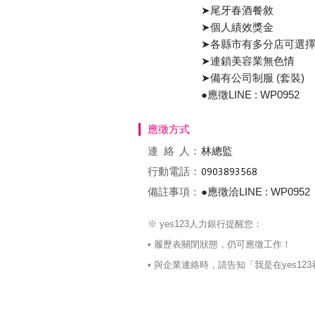
➤尾牙春酒餐敘
➤個人績效獎金
➤各縣市有多分店可選
➤連鎖美容業無色情
➤備有公司制服 (套裝)
●應徵LINE : WP0952
應徵方式
連絡
人：
林總監
行動電話：
備註事項：
●應徵洽LINE : WP0952
※ yes123人力銀行提醒您：
• 履歷表關閉狀態，仍可應徵工作！
• 與企業連絡時，請告知「我是在yes