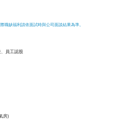
實際職缺福利請依面試時與公司面談結果為準。
股、員工認股
氣房)