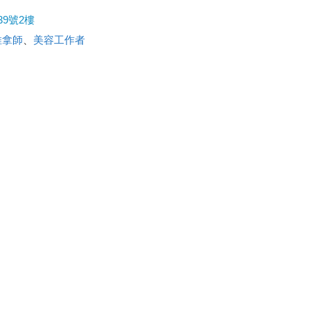
9號2樓
推拿師
、
美容工作者