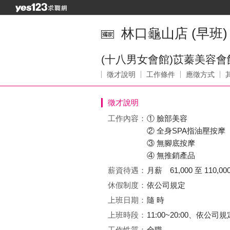
林口龜山店 (早班)
(十八男女會館)苡蓁美容會
徵才說明
工作條件
應徵方式
徵才說明
工作內容：
① 臉部美容
② 全身SPA指油壓按摩
③ 無腳底按摩
④ 無推銷產品
薪資待遇：
月薪 61,000 至 110,00
休假制度：
依公司規定
上班日期：
隨 時
上班時段：
11:00~20:00、依
工作性質：
全職