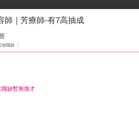
美容師｜芳療師-有7高抽成
館
其他職缺
此職缺暫無徵才