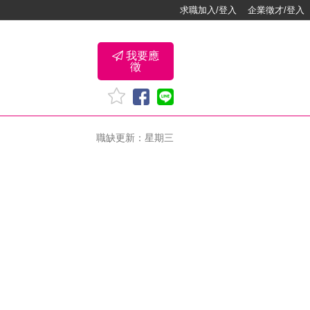
求職加入/登入
企業徵才/登入
我要應
徵
職缺更新：星期三