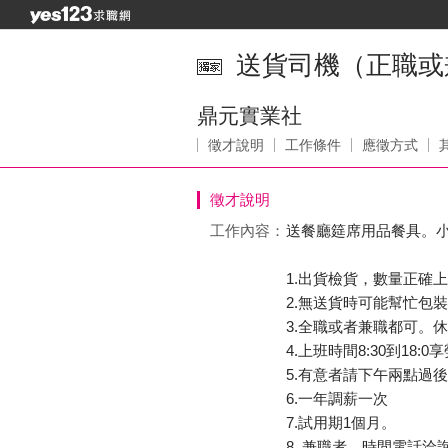
送貨司機（正職或
鼎元實業社
徵才說明
工作條件
應徵方式
徵才說明
工作內容：
送餐廳筵席用品餐具。
1.出貨檢貨，數量正確
2.無送貨時可能幫忙包
3.全職或者兼職都可。休
4.上班時間8:30到18:0
5.有意者請下午兩點過後可
6.一年調薪一次
7.試用期1個月。
8. 兼職者。時間電話洽