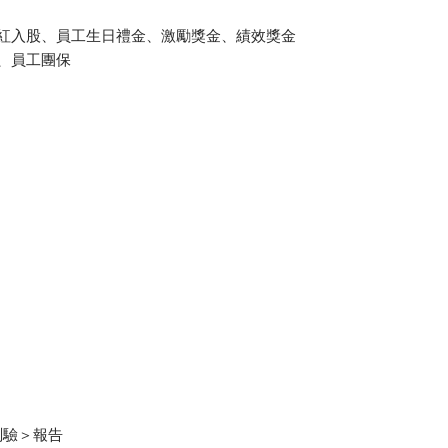
分紅入股、員工生日禮金、激勵獎金、績效獎金
險、員工團保
測驗＞報告