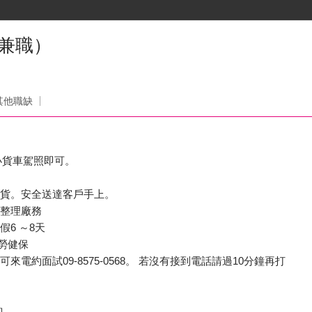
兼職）
其他職缺
小貨車駕照即可。
上貨。安全送達客戶手上。
裝整理廠務
假6 ～8天
享勞健保
來電約面試09-8575-0568。 若沒有接到電話請過10分鐘再打
詢