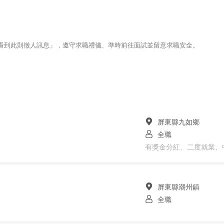
123看到此則徵人訊息」，遵守求職禮儀、準時前往面試並留意求職安全。
屏東縣九如鄉
全職
有獎金分紅、二度就業、
屏東縣潮州鎮
全職