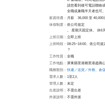
請您看到後可電話聯絡
全職或兼職半天者也可。下午
薪資待遇：
月薪 36,000 至 40,000
休假制度：
依公司規定
。 星期天固定休。 休6
上班日期：
立即上班
上班時段：
08:25~18:00、依公司規
？
工作性質：
全職
工作地點：
屏東縣里港鄉里港趙壽
職務類別：
快遞／送貨／外務
、
倉
需求人數：
1至2人
管理人數：
未定
出差說明：
不需出差
外派說明：
不需外派