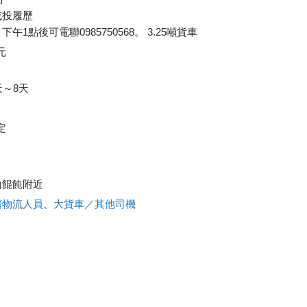
或投履歷
1點後可電聯0985750568。 3.25噸貨車
元
天～8天
定
山餛飩附近
儲物流人員
、
大貨車／其他司機