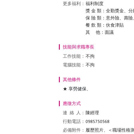
更多福利：
福利制度
獎 金 類：全勤獎金、
保 險 類：意外險、壽
餐 飲 類：伙食津貼
其 他：面議
技能與求職專長
工作技能：
不拘
電腦技能：
不拘
其他條件
★ 享勞健保、
應徵方式
連絡
人：
陳經理
行動電話：
必備附件：
履歷照片、＜職場性格