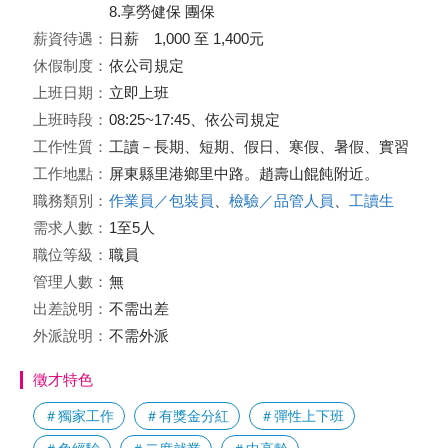
8.享勞健保 團保
薪資待遇：
日薪 1,000 至 1,400元
休假制度：
依公司規定
上班日期：
立即上班
上班時段：
08:25~17:45、依公司規定
工作性質：
工讀－長期、短期、假日、寒假、暑假、實習
工作地點：
屏東縣里港鄉里中路。趙壽山餛飩附近。
職務類別：
作業員／包裝員
、
檢驗／品管人員
、
工讀生
需求人數：
1至5人
職位等級：
職員
管理人數：
無
出差說明：
不需出差
外派說明：
不需外派
徵才特色
＃獨家工作
＃有獎金分紅
＃彈性上下班