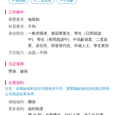
＃免經驗
＃二度就業
＃中高齡
工作條件
學歷要求：
無限制
科系要求：
不拘
身份類別：
一般求職者、應屆畢業生、學生（日間就讀
中)、學生（夜間就讀中)、中高齡就業、二度就
業、原住民、研發替代役、外籍人士、學生實習
方言能力：
台語→不拘
法定保障
勞保、健保
企業福利
注意：各職缺福利項目可能有所不同，實際職缺福利請依面試時與
公司面談結果為準。
保險福利：
團保
更多福利：
福利制度
獎 金 類：全勤獎金、分紅入股、員工生日禮