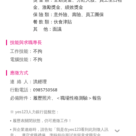
金、激勵獎金、績效獎金
保 險 類：意外險、壽險、員工團保
餐 飲 類：伙食津貼
其 他：面議
技能與求職專長
工作技能：
不拘
電腦技能：
不拘
應徵方式
連絡
人：
洪經理
行動電話：
必備附件：
履歷照片、＜職場性格測驗＞報告
※ yes123人力銀行提醒您：
• 履歷表關閉狀態，仍可應徵工作！
• 與企業連絡時，請告知「我是在yes123看到此則徵人訊
息」，遵守求職禮儀、準時前往面試並留意求職安全。