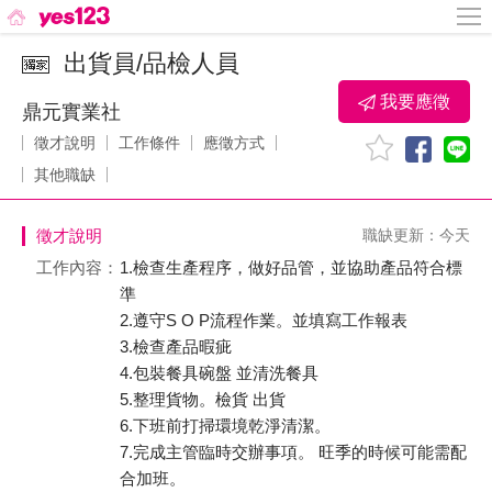
出貨員/品檢人員
我要應徵
鼎元實業社
徵才說明
工作條件
應徵方式
其他職缺
徵才說明
職缺更新：今天
工作內容：
1.檢查生產程序，做好品管，並協助產品符合標
準
2.遵守S O P流程作業。並填寫工作報表
3.檢查產品暇疵
4.包裝餐具碗盤 並清洗餐具
5.整理貨物。檢貨 出貨
6.下班前打掃環境乾淨清潔。
7.完成主管臨時交辦事項。 旺季的時候可能需配
合加班。