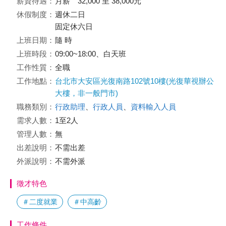
薪資待遇：
月薪 32,000 至 38,000元
休假制度：
週休二日
固定休六日
上班日期：
隨 時
上班時段：
09:00~18:00、白天班
工作性質：
全職
工作地點：
台北市大安區光復南路102號10樓(光復華視辦公
大樓，非一般門市)
職務類別：
行政助理
、
行政人員
、
資料輸入人員
需求人數：
1至2人
管理人數：
無
出差說明：
不需出差
外派說明：
不需外派
徵才特色
＃二度就業
＃中高齡
工作條件