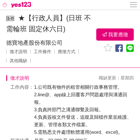
★【行政人員】(日班 不
需輪班 固定休六日)
我要應徵
德寶地產股份有限公司
徵才說明
工作條件
應徵方式
其他職缺
徵才說明
職缺更新：星期四
工作內容：
1.公司既有物件的租管相關行政事務管理。
2.line@、app線上回覆客戶問題處理與溝通回
報。
3.負責跨部門之溝通聯繫及回報。
4.負責簽核文件發送，追蹤及歸檔作業並維護、
更新、管理各類文件檔案。
5.需熟悉文件處理軟體運用(word、excel)。