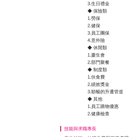
3.生日禮金
◆ 保險類
1.勞保
2.健保
3.員工團保
4.意外險
◆ 休閒類
1.慶生會
2.部門聚餐
◆ 制度類
1.伙食費
2.績效獎金
3.順暢的升遷管道
◆ 其他
1.員工購物優惠
2.健康檢查
技能與求職專長