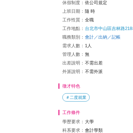
休假制度：
依公司規定
上班日期：
隨 時
工作性質：
全職
工作地點：
台北市中山區吉林路218
職務類別：
會計／出納／記帳
需求人數：
1人
管理人數：
無
出差說明：
不需出差
外派說明：
不需外派
徵才特色
＃二度就業
工作條件
學歷要求：
大學
科系要求：
會計學類