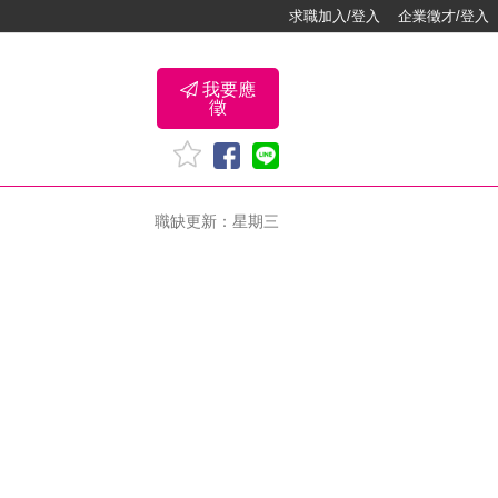
求職加入/登入
企業徵才/登入
我要應
徵
職缺更新：星期三