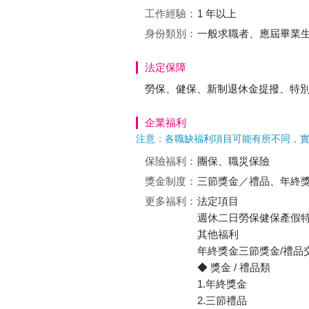
工作經驗：
1 年以上
身份類別：
一般求職者、應屆畢業
法定保障
勞保、健保、新制退休金提撥、特
企業福利
注意：各職缺福利項目可能有所不同，
保險福利：
團保、職災保險
獎金制度：
三節獎金／禮品、年終
更多福利：
法定項目
週休二日勞保健保產假
其他福利
年終獎金三節獎金/禮
◆ 獎金 / 禮品類
1.年終獎金
2.三節禮品