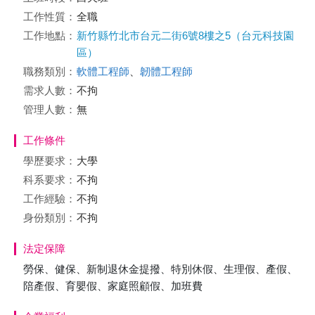
工作性質：
全職
工作地點：
新竹縣竹北市台元二街6號8樓之5（台元科技園
區）
職務類別：
軟體工程師
、
韌體工程師
需求人數：
不拘
管理人數：
無
工作條件
學歷要求：
大學
科系要求：
不拘
工作經驗：
不拘
身份類別：
不拘
法定保障
勞保、健保、新制退休金提撥、特別休假、生理假、產假、
陪產假、育嬰假、家庭照顧假、加班費