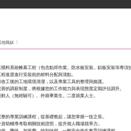
其他職缺
與直橫料系統帷幕工程（包含點焊作業、防水板安裝、鋁板安裝等專項
依工程進度進行安裝前的材料分配與清點。
每日收工後的工地環境清潔，以及專業工具的整理與維護。
備完善的調薪制度，將根據您的工作能力與表現態度定期評估調升。
會新鮮人（無經驗可）、外籍畢業生、二度就業人士。
供完整的專業訓練課程，從基礎教起，讓您掌握一技之長。
部分資助輔導考取相關技術證照，提升個人職場競爭力。
、健保、團保、加班費、特別休假、一般安全衛生教育訓練課程。