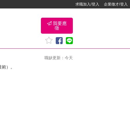
求職加入/登入
企業徵才/登入
我要應
徵
職缺更新：今天
技術）。