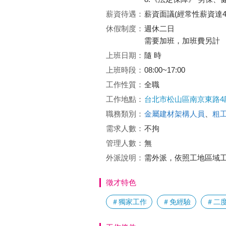
薪資待遇：
薪資面議(經常性薪資達4
休假制度：
週休二日
需要加班，加班費另計
上班日期：
隨 時
上班時段：
08:00~17:00
工作性質：
全職
工作地點：
台北市松山區南京東路4段
職務類別：
金屬建材架構人員
、
粗
需求人數：
不拘
管理人數：
無
外派說明：
需外派，依照工地區域
徵才特色
＃獨家工作
＃免經驗
＃二