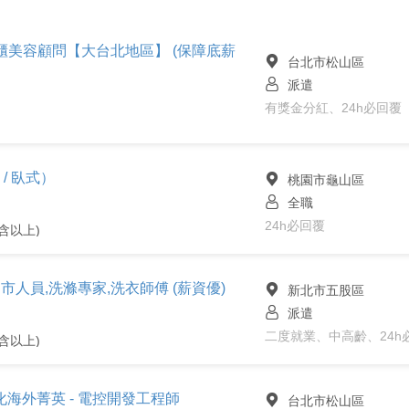
專櫃美容顧問【大台北地區】 (保障底薪
台北市松山區
派遣
有獎金分紅、24h必回覆
/ 臥式）
桃園市龜山區
全職
24h必回覆
含以上)
市人員,洗滌專家,洗衣師傅 (薪資優)
新北市五股區
派遣
二度就業、中高齡、24h
含以上)
海外菁英 - 電控開發工程師
台北市松山區