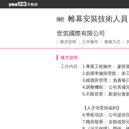
帷幕安裝技術人員
世筑國際有限公司
徵才說明
工作條件
應徵方式
徵才說明
工作內容：
1.專業工程施作： 參
2.前期準備與理貨： 
3.維護與管理： 負責
4.調整機制： 公司具
5.不限背景： 歡迎社
【人才培育與福利】
6.帶薪培訓： 公司提
7.職涯發展： 全額或
8.《法定保障》 勞保