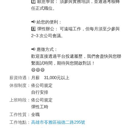
7️⃣ 願意學習： 須參與實務培訓，並通過考核轉
任正式職位。
📢 給您的便利：
8️⃣ 彈性辦公： 可遠端工作，但每月須至少參與
2~3 次公司會議。
📢 應徵方式：
歡迎直接透過平台投遞履歷，我們會盡快與您聯
繫面試時間，期待與您開啟對話！
😄😄😄
薪資待遇：
月薪 31,000元以上
休假制度：
依公司規定
自行安排
上班時段：
依公司規定
彈性工時
工作性質：
全職
工作地點：
高雄市苓雅區福德二路295號