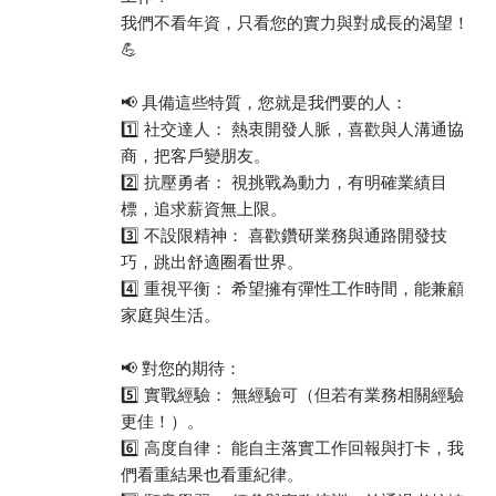
我們不看年資，只看您的實力與對成長的渴望！
💪
📢 具備這些特質，您就是我們要的人：
1️⃣ 社交達人： 熱衷開發人脈，喜歡與人溝通協
商，把客戶變朋友。
2️⃣ 抗壓勇者： 視挑戰為動力，有明確業績目
標，追求薪資無上限。
3️⃣ 不設限精神： 喜歡鑽研業務與通路開發技
巧，跳出舒適圈看世界。
4️⃣ 重視平衡： 希望擁有彈性工作時間，能兼顧
家庭與生活。
📢 對您的期待：
5️⃣ 實戰經驗： 無經驗可（但若有業務相關經驗
更佳！）。
6️⃣ 高度自律： 能自主落實工作回報與打卡，我
們看重結果也看重紀律。