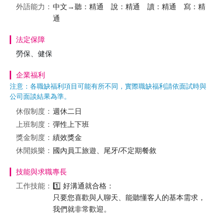
外語能力：
中文→聽：精通 說：精通 讀：精通 寫：精
通
法定保障
勞保、健保
企業福利
注意：各職缺福利項目可能有所不同，實際職缺福利請依面試時與
公司面談結果為準。
休假制度：
週休二日
上班制度：
彈性上下班
獎金制度：
績效獎金
休閒娛樂：
國內員工旅遊、尾牙/不定期餐敘
技能與求職專長
工作技能：
1️⃣ 好溝通就合格：
只要您喜歡與人聊天、能聽懂客人的基本需求，
我們就非常歡迎。