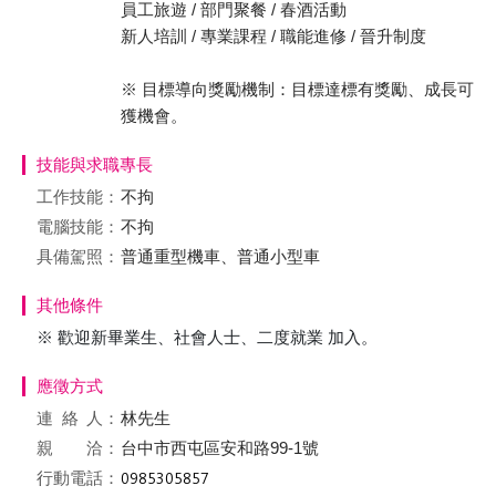
員工旅遊 / 部門聚餐 / 春酒活動
新人培訓 / 專業課程 / 職能進修 / 晉升制度
※ 目標導向獎勵機制：目標達標有獎勵、成長可
獲機會。
技能與求職專長
工作技能：
不拘
電腦技能：
不拘
具備駕照：
普通重型機車、普通小型車
其他條件
※ 歡迎新畢業⽣、社會⼈⼠、⼆度就業 加入。
應徵方式
連絡
人：
林先生
親 洽：
台中市西屯區安和路99-1號
行動電話：