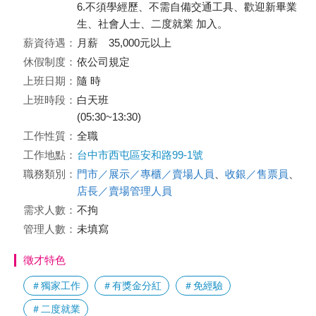
6.不須學經歷、不需⾃備交通⼯具、歡迎新畢業
⽣、社會⼈⼠、⼆度就業 加入。
薪資待遇：
月薪 35,000元以上
休假制度：
依公司規定
上班日期：
隨 時
上班時段：
白天班
(05:30~13:30)
工作性質：
全職
工作地點：
台中市西屯區安和路99-1號
職務類別：
門市／展示／專櫃／賣場人員
、
收銀／售票員
、
店長／賣場管理人員
需求人數：
不拘
管理人數：
未填寫
徵才特色
＃獨家工作
＃有獎金分紅
＃免經驗
＃二度就業