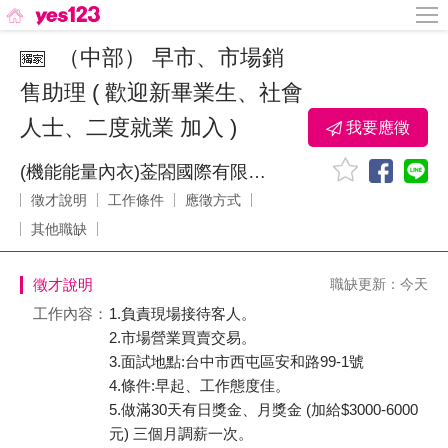
（中部） 早市、市場銷
售助理 ( 歡迎新畢業⽣、社會
⼈⼠、⼆度就業 加入 )
我要應徵
(機能能量內衣)菳閤國際有限公司
徵才說明
工作條件
應徵方式
其他職缺
徵才說明
職缺更新：今天
工作內容：
1.負責現場接待客⼈。
2.市場營業買賣交易。
3.⾯試地點:台中市⻄屯區安和路99-1號
4.條件:早起、⼯作態度佳。
5.做滿30天有⽇獎⾦、⽉獎⾦ (加給$3000-6000
元) 三個⽉調薪⼀次。