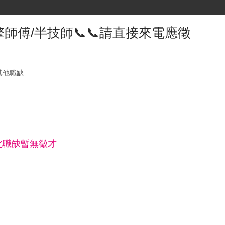
引擎師傅/半技師📞📞請直接來電應徵
其他職缺
此職缺暫無徵才